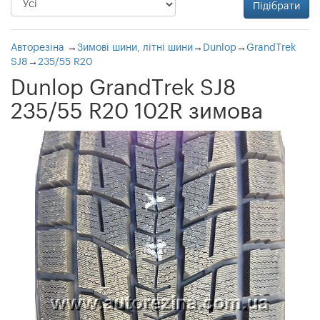
Авторезіна
→
Зимові шини, літні шини
→
Dunlop
→
GrandTrek
SJ8
→
235/55 R20
Dunlop GrandTrek SJ8
235/55 R20 102R зимова