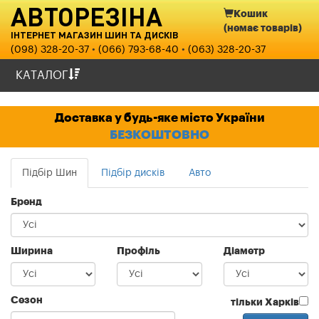
АВТОРЕЗІНА
Кошик
(немає товарів)
ІНТЕРНЕТ МАГАЗИН ШИН ТА ДИСКІВ
(098) 328-20-37
•
(066) 793-68-40
•
(063) 328-20-37
КАТАЛОГ
ШИНИ
Доставка у будь-яке місто України
БЕЗКОШТОВНО
ДИСКИ
ВАНТАЖНІ ШИНИ ТА С\Х
Підбір Шин
Підбір дисків
Авто
Бренд
МОТОШИНИ
ОПЛАТА ТА ДОСТАВКА
Ширина
Профіль
Діаметр
ПРО НАС
Сезон
тільки Харків
КОНТАКТИ