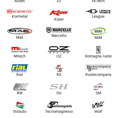
Alutec
DJ
Hi-tech
Kormetal
League
Kosei
Marcello
Mak
MIM
Mitech
OZ
Romagna ruote
Rial
RS
Ruotecompany
RW
SH
SM
Stilauto
Tecnomagnesio
Wolf