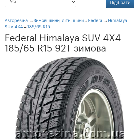
Авторезіна
→
Зимові шини, літні шини
→
Federal
→
Himalaya
SUV 4X4
→
185/65 R15
Federal Himalaya SUV 4X4
185/65 R15 92T зимова