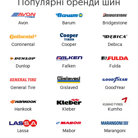
Популярні бренди шин
Avon
Barum
Bridgestone
Continental
Cooper
Debica
Dunlop
Falken
Fulda
General Tire
Gislaved
GoodYear
Hankook
Kleber
Kumho
Lassa
Mabor
Marangoni