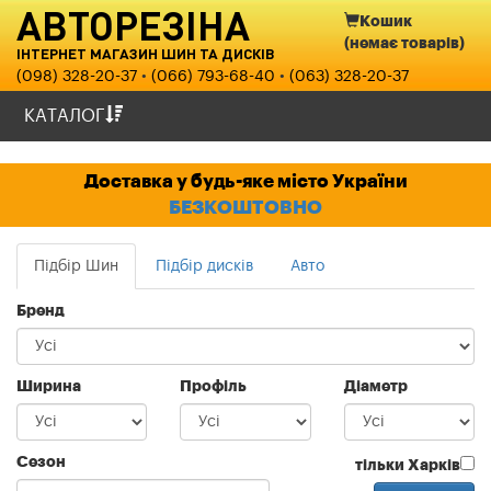
АВТОРЕЗІНА
Кошик
(немає товарів)
ІНТЕРНЕТ МАГАЗИН ШИН ТА ДИСКІВ
(098) 328-20-37
•
(066) 793-68-40
•
(063) 328-20-37
КАТАЛОГ
ШИНИ
Доставка у будь-яке місто України
БЕЗКОШТОВНО
ДИСКИ
ВАНТАЖНІ ШИНИ ТА С\Х
Підбір Шин
Підбір дисків
Авто
Бренд
МОТОШИНИ
ОПЛАТА ТА ДОСТАВКА
Ширина
Профіль
Діаметр
ПРО НАС
Сезон
тільки Харків
КОНТАКТИ