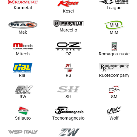
Kormetal
League
Kosei
Marcello
Mak
MIM
Mitech
OZ
Romagna ruote
Rial
RS
Ruotecompany
RW
SH
SM
Stilauto
Tecnomagnesio
Wolf